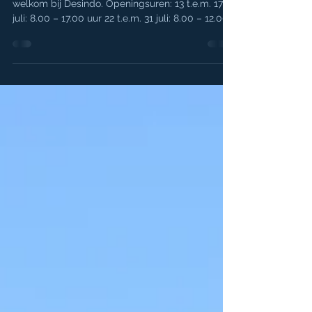
Ook tijdens het bouwverlof bent u van harte
welkom bij Desindo. Openingsuren: 13 t.e.m. 17
juli: 8.00 – 17.00 uur 22 t.e.m. 31 juli: 8.00 – 12.00
uur We staan voor u klaar!