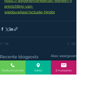
https://wegenenverkeer.be/werken/h
erinrichting-van-
wiedauwkaai/actuele-hinder
Alles weergeven
Recente blogposts
Telefoonnummer
Adres
E-mailadres