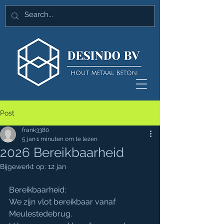
Post
frank3380
5 jan
1 minuten om te lezen
2026 Bereikbaarheid
Bijgewerkt op:
12 jan
Bereikbaarheid:
We zijn vlot bereikbaar vanaf 
Meulestedebrug.