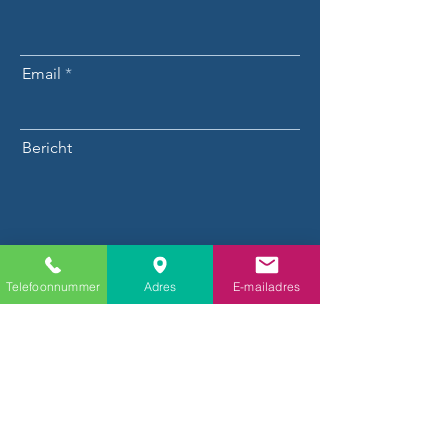
Email
Bericht
Versturen
Telefoonnummer
Adres
E-mailadres
Openingsuren:
Bureel
Maandag - vrijdag