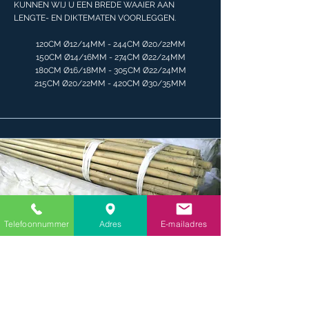
KUNNEN WIJ U EEN BREDE WAAIER AAN
LENGTE- EN DIKTEMATEN VOORLEGGEN.
120CM Ø12/14MM - 244CM Ø20/22MM
150CM Ø14/16MM - 274CM Ø22/24MM
180CM Ø16/18MM - 305CM Ø22/24MM
215CM Ø20/22MM - 420CM Ø30/35MM
.
.
Telefoonnummer
Adres
E-mailadres
Zwarte dubbel behandelde
palen
Dura 2