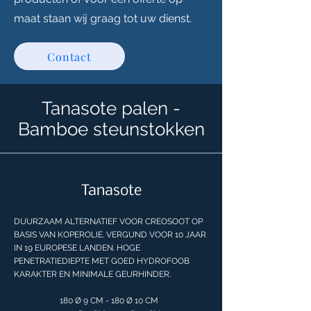
maat staan wij graag tot uw dienst.
Contact
Tanasote palen -
Bamboe steunstokken
Tanasote
DUURZAAM ALTERNATIEF VOOR CREOSOOT OP
BASIS VAN KOPEROLIE. VERGUND VOOR 10 JAAR
IN 19 EUROPESE LANDEN. HOGE
PENETRATIEDIEPTE MET GOED HYDROFOOB
KARAKTER EN MINIMALE GEURHINDER.
180 Ø 9 CM - 180 Ø 10 CM