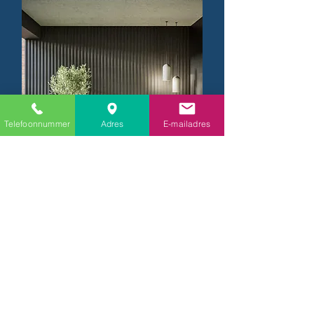
Telefoonnummer
Adres
E-mailadres
Cladix
Aluminium
Algemene verkoopsvoorwaarden